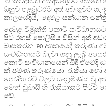
'ඒ කවදාවත් අත්අඩංගුවට ගත්තේ 
ඔහුව පළමුවරට අත් අඩංගුවට ග
කාලයේදීයි,' දෙමළ සන්ධාන මන්ත්‍
දෙමළ විමුක්ති කොටි සංවිධානයට
පිට රහස් පොලිසිය විසින් අත් අ
බාස්කරන්
දශකයේදී කරුණා අම්
'90
සංවිධානයට බඳවා ගනු ලැබූ අයෙක
කොටි සංවිධානයෙන් බිඳී ඒමේදී ඔ
ක් පමණ තරුණයෝ රැකියා හෝ ආ
පෙරදිග රට වලට සංක්‍රමණය වු අත
මෙන් ඩුබායි හි රැකියාකට පිටව 
වේ.