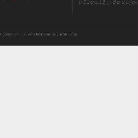
සංවිධානයේ ශ්‍රී ලාංකික හවුල්කා
Copyright © Journalists for Democracy in Sri Lanka