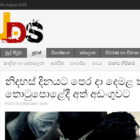
08
August
2026
මුල් පිටුව
පුවත්
විශේෂාංග
සමාලාප
විවරණ හා වීමංසා
කාලීන හා දේශපාලන
ආර්ථික
සාමාජීය
මාධ්‍ය
මානව හිමිකම්
නිදහස් දිනයට පෙර දා දෙමළ
තොටුපොළේදී අත් අඩංගුවට
POST 05 FEBRUARY 2015