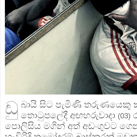
ඩු
බායි සිට පැමිණි තරුණයෙකු
තොටුපලේදී අඟහරුවාදා
ර
(03)
පොලිසිය මගින් අත් අඩංගුවට ගෙන
හැවිරිදි තමෝදරම් බාස්කරන් මඩ