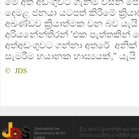
මේ අත් අඩංගුවට ගැනීම විසින් ප
දෙමළ ජනයා යටපත් කිරීමේ ක්‍රිය
අඛණ්ඩව ක්‍රියාත්මක වන බව යැයි 
අරියනේන්තිරන් 'එක පැත්තකින් 
අත්අඩංගුවට ගන්නා අතරේ අනික්
සැමරීම භයානක හාස්‍යයක්," යැයි
© JDS
ශ්‍රී ලංකාවේ ප්‍රජාතන්ත්‍රවාදය 
Journalists for
Democracy in Sri
ජනමාධ්‍යවේදීන්ගේ අයිතීන් සුර
Lanka