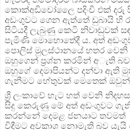
කොක්අඩිචෝලෛ පදිංචි එක් දරු පි
අඩංගුවට ගෙන ඇත්තේ ඩුබායි හි ර
සිටියදී ලැබුණු කෙටි නිවාඩුවක් සඳ
පැමිණි මොහොතේදී ය. අත් අඩංග
පොලිස් මුලස්ථානයේ හතර වෙනි ත
ඔහුගෙන් ප්‍රශ්න කරමින් අැති බව
ඔහුගේ දෙමාපියන්ට දන්වා ඇති මු
ගැනීමට හේතුවක් මෙතෙක් ඔවුන්ට
ශ්‍රී ලංකාවේ හැට හත් වෙනි න
සිදු කෙරුණු මේ අත් අඩංගුවට ගැන
කරන්නේ දෙමළ ජනයාට තවමත් සැ
විඳීමට අවකාශ නොමැති බව යැයි