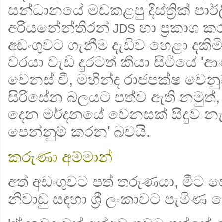
සන්ධානයේ මඩකළපු දිස්ත්‍රික් පාර්ලි
අරියනේන්තිරන්
හා ප්‍රකාශ ක
JDS
අඩංගුවට ගැනීම දැඩිව හෙළා දකිමින
වරයා වැඩි දුරටත් කියා සිටියේ 'ආ
වෙනස් වී, මහින්ද රාජපක්ෂ වෙනු
සිරිසේන බලයට පත්ව ඇති නමුත්
දෙන මර්දනයේ වෙනසක් සිදුව නැ
පෙන්නුම් කරන' බවයි.
කරුණා අම්මාන්
අත් අඩංගුවට පත් තරුණයා, මීට ප
නිවාඩු සඳහා ශ්‍රී ලංකාවට පැමිණ