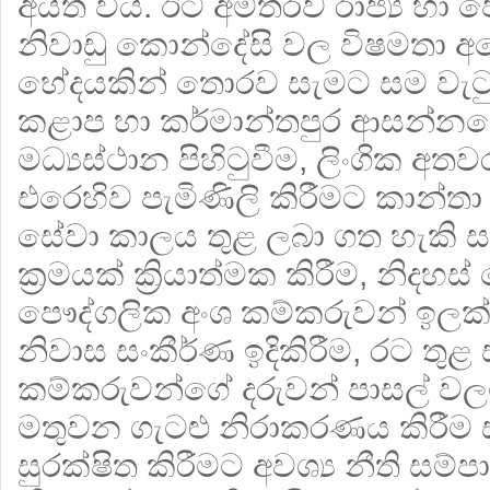
අයත් විය. ඊට අමතරව රාජ්‍ය හා 
නිවාඩු කොන්දේසි වල විෂමතා අහෝසි
භේදයකින් තොරව සැමට සම වැටුප
කළාප හා කර්මාන්තපුර ආසන්නයේ 
මධ්‍යස්‌ථාන පිහිටුවීම, ලිංගික අ
එරෙහිව පැමිණිලි කිරීමට කාන්තා ක
සේවා කාලය තුළ ලබා ගත හැකි
ක්‍රමයක් ක්‍රියාත්මක කිරීම, නිදහ
පෞද්ගලික අංශ කම්කරුවන් ඉලක්
නිවාස සංකීර්ණ ඉදිකිරීම, රට තුළ 
කම්කරුවන්ගේ දරුවන් පාසල් වලට
මතුවන ගැටළු නිරාකරණය කිරීම
සුරක්ෂිත කිරීමට අවශ්‍ය නීති සම