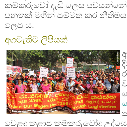
කම්කරුවෝ දැඩි ලෙස පවසන්නේ ව
පනතක් මගින් සම්මත කර නීතිමය
ලෙස ය.
අගමැතිට ලිපියක්
අ
ද
ර
ව
ම
ප
ක
වෙළඳ කළාප කම්කරුවෝද උද්ඝ