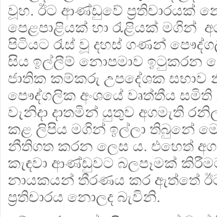
වූහ. ඊට ආණ්ඩුවේ ප්‍රතිචාරයක් 
පෙළපාළියක් හා රැළියක් මගින් අ
පිටියට රැස් වූ දහස් ගණන් පෞද
සිය ඉල්ලීම් නොපමාව ඉටුකරන ම
ජාතික කම්කරු උපදේශක සභා
පෞද්ගලික අංශයේ වෘත්තීය සමිති
වැනිදා දාතමින් යුතුව අගමැති රනිල
කළ ලිපිය මගින් ඉල්ලා තිබුනේ මෙම
නීතිගත කරන ලෙස ය. එහෙත් අග
කැඳවා ආණ්ඩුවට බලපෑමක් කිරීමට
නායකයන් තීරණය කර ඇත්තේ ඊට
ප්‍රතිචාරය නොලද බැවිනි.