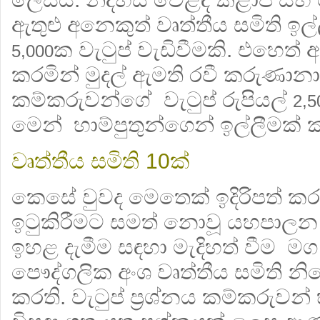
ඇතුළු අනෙකුත් වෘත්තීය සමිති ඉල්
ක වැටුප් වැඩිවීමකි. එහෙත් අ
5,000
කරමින් මුදල් ඇමති රවී කරුණා
කම්කරුවන්ගේ වැටුප් රුපියල්
2,5
මෙන් හාම්පුතුන්ගෙන් ඉල්ලීමක්
වෘත්තීය සමිති
ක්
10
කෙසේ වුවද මෙතෙක් ඉදිරිපත් කර ඇ
ඉටුකිරීමට සමත් නොවූ යහපාලන 
ඉහළ දැමීම සඳහා මැදිහත් වීම මග 
පෞද්ගලික අංශ වෘත්තීය සමිති
කරති. වැටුප් ප්‍රශ්නය කම්කරුවන්