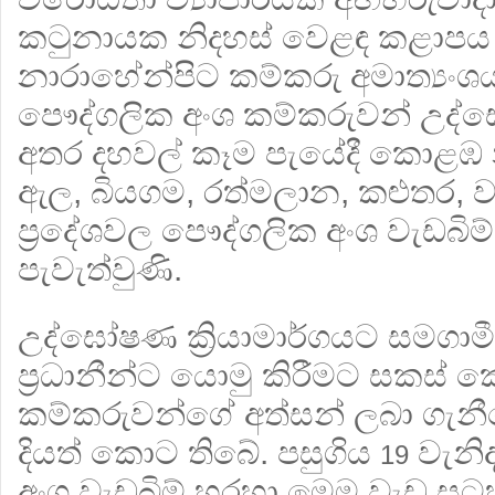
කටුනායක නිදහස් වෙළඳ කළාප
නාරාහේන්පිට කම්කරු අමාත්‍යංශය ඉ
පෞද්ගලික අංශ කම්කරුවන් උද
අතර දහවල් කෑම පැයේදී කොළඹ
ඇල, බියගම, රත්මලාන, කළුතර, ව
ප්‍රදේශවල පෞද්ගලික අංශ වැඩබිම් 
පැවැත්වුණි.
උද්ඝෝෂණ ක්‍රියාමාර්ගයට සමගා
ප්‍රධානීන්ට යොමු කිරීමට සකස්
කම්කරුවන්ගේ අත්සන් ලබා ගැන
දියත් කොට තිබේ. පසුගිය
වැනි
19
අංශ වැඩබිම් හරහා මෙම වැඩ 