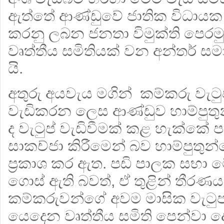
ඇත්තේ ආණ්ඩුවේ ජාතික විධා
කරනු ලබන ජනතා විමුක්ති පෙරම
වෘත්තීය සමිතියක් වන අන්තර් 
යි.
අතුරු අයවැය මගින් කම්කරු වැටු
වැඩිකරන ලෙස ආණ්ඩුව හාම්පුතු
ද වැටුප් වැඩිවීමක් කළ හැක්කේ
සාකච්ජා කිරීමෙන් බව හාම්පුත
ප්‍රකාශ කර ඇත. පඩි පාලක සභා 
ගොස් ඇති බවත්, ඒ තුළින් තීර
කම්කරුවන්ගේ අවම මාසික වැට
යෙදෙන වෘත්තීය සමිති පෙන්වා ද