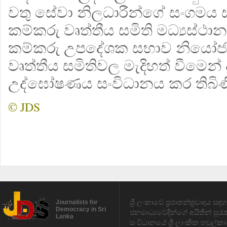
වතු සේවා නිලධාරීන්ගේ සංගමය 
කම්කරු වෘත්තීය සමිති මධ්‍යස්ථ
කම්කරු උපදේශක සභාව නියෝ
වෘත්තීය සමිතිවල මැදිහත් වීමෙන
උද්ඝෝෂණය සංවිධානය කර තිබිණ
© JDS
ශ්‍රී ලංකාවේ ප්‍රජාතන්ත්‍රවාදය 
Journalists for
Democracy in Sri
ජනමාධ්‍යවේදීන්ගේ අයිතීන් සුර
Lanka
සංවිධානයේ ශ්‍රී ලාංකික හවුල්කා