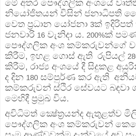
මේ අතර පෞද්ගලික අංශයේ වෘත්ත
නියෝජිතයන් විසින් ජනාධිපති මෛ
වෙත ප්‍රධාන යෝජනා
ක් ඉදිරිපත
3
ජනවාරි
වැනිදා ය.
ක් පමණ
16
200%
පෞද්ගලික අංශ කම්කරුවන්ගේ වැ
කිරීම, ඉහළ ගොස් ඇති රුපියල්
28
කිරීම, රාජ්‍ය අංශයේ දී සිදුකළ අය
ද දින
සම්පුර්ණ කර ඇති අනියම්
180
කම්කරුවන් ස්ථිර සේවයට බඳවා ගැ
මෙහිදී ප්‍රමුඛ විය.
අවිධිමත් ක්‍ෂේත්‍රයන්ද ඇතුළත්ව
පෞද්ගලික අංශ කම්කරුවන් කෙර
සෑම ආණ්ඩුවක්ම දැක්වුයේ අඩු ස