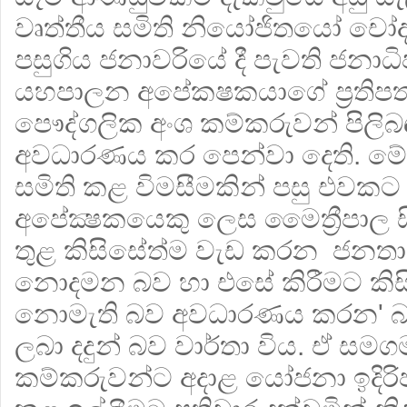
වෘත්තීය සමිති නියෝජිතයෝ ච
පසුගිය ජනාවරියේ දී පැවති ජනා
යහපාලන අපේකෂකයාගේ ප්‍රතිපත්ත
පෞද්ගලික අංශ කම්කරුවන් පිලි
අවධාරණය කර පෙන්වා දෙති. මේ ප
සමිති කළ විමසීමකින් පසු එවකට
අපේක්‍ෂකයෙකු ලෙස මෛත්‍රීපාල ස
තුළ කිසිසේත්ම වැඩ කරන ජනත
නොදමන බව හා එසේ කිරීමට කිසි
නොමැති බව අවධාරණය කරන' බවට
ලබා දදුන් බව වාර්තා විය. ඒ සම
කම්කරුවන්ට අදාළ යෝජනා ඉදිරි