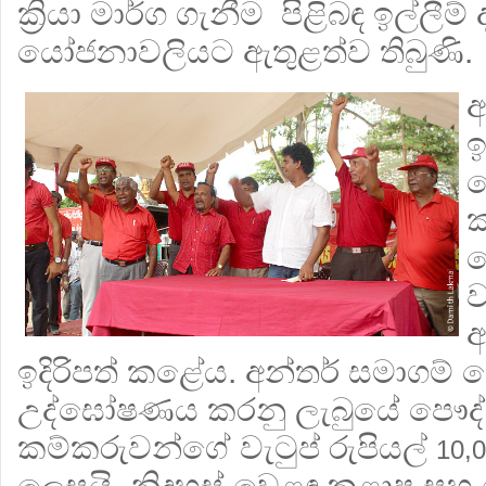
ක්‍රියා මාර්ග ගැනීම පිළිබඳ ඉල්ලීම්
යෝජනාවලියට ඇතුළත්ව තිබුණි.
අ
ඉ
ප
ක
ද
ව
ආ
ඉදිරිපත් කළේය. අන්තර් සමාගම
උද්ඝෝෂණය කරනු ලැබුයේ පෞද්
කම්කරුවන්ගේ වැටුප් රුපියල්
10,
ලෙසයි. නිදහස් වෙළඳ කළාප සහ