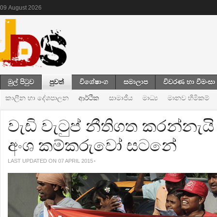
09
August
2026
මුල් පිටුව
පුවත්
විශේෂාංග
සමාලාප
විවරණ හා වීමංසා
කාලීන හා දේශපාලන
ආර්ථික
සාමාජීය
මාධ්‍ය
මානව හිමිකම්
වැඩි වැටුප් නීතිගත කරන්නැය
අංශ කම්කරුවෝ සටනේ
LAST UPDATED ON 07 APRIL 2015