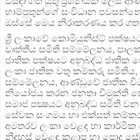
විසඳා ගත යුතු ප්‍රශ්නයක් ලෙස ආණ
හාම්පුතුන්ගේ සංවිධාන පවසන්න
ඔස්සේ මෙය නිරාකරණය කර ගත ය
ශ්‍රී ලංකාවේ කොමියුනිස්ට් පක්ෂ
වෘත්තීය සමිති සම්මේලනය, පාල
ජාතික පක්ෂයට අනුබද්ධ ජාතික
ලංකා ජාතික වතු කම්කරු සමිතිය
සම්මේලනය, ආණ්ඩුවේ ජාතික ව
නියෝජය කරන ජනතා විමුක්ති 
සමාජ පක්‍ෂයට අනුබද්ධ සමිති වන
සේවක සංගමය හා එක්සත් කම්ක
අමතරව ලංකා වෙළඳ හා කාර්මික
නිදහස් වෙළඳ කළාප හා පොදු ස