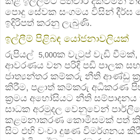
කළ ඉල්ලීමට පතිචාර දක්වමින් න
පොදු සේවක සංගමය විසින් දීර්
ඉදිරිපත් කරනු ලැබුණි.
ඉල්ලීම් පිළිබඳ යෝජනාවලියක්
රුපියල්
ක වැටුප් වැඩි වීමක්, ස
5,000
ආවරණය වන පරිදි පඩි පාලක සභා 
ජාත්‍යන්තර කම්කරු නීති ආණ්ඩු ක්‍
කිරීම, පළාත් කම්කරු අධිකරණ පිහි
ක්‍රමය අහෝසියට නීති සම්පාදනය 
සාධක අරමුදල වෙනුවෙන් පාර්ලි
කළමනාකරණ කොමිසමක් පත් කි
සිට එහි වංචා දුෂණ විමර්ශනය කිර