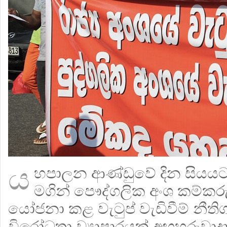
ය
හපාලන ආණ්ඩුවේ දින සියයට
මගින් පෞද්ගලික අංශ කම්කර
යෝජනා කළ වැටුප් වැඩිවීම් නී
විරෝධතා ව්‍යාපාරයක් අඟහරුවාද